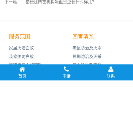
下一篇：
猎德除四害机构吸血臭虫长什么样儿？
服务范围
四害消杀
家居灭治白蚁
老鼠防治及灭杀
装修预防白蚁
蟑螂防治及灭杀
新建房屋白蚁预防
臭虫防治及灭杀
杀虫灭鼠工程
蚊子防治及灭杀
首页
电话
联系
病媒生物防控
苍蝇防治及灭杀
红火蚁防治
红火蚁防治及灭杀
Copyright © 2021 广州市益伦白蚁害虫防治有限公司 All Rights
Reserved.
友情链接：
腾讯新闻