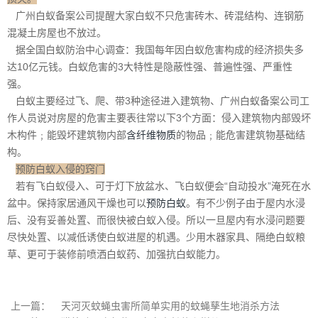
广州白蚁备案公司提醒大家白蚁不只危害砖木、砖混结构、连钢筋
混凝土房屋也不放过。
据全国白蚁防治中心调查：我国每年因白蚁危害构成的经济损失多
达10亿元钱。白蚁危害的3大特性是隐蔽性强、普遍性强、严重性
强。
白蚁主要经过飞、爬、带3种途径进入建筑物、广州白蚁备案公司工
作人员说对房屋的危害主要表往常以下3个方面：侵入建筑物内部毁坏
木构件﹔能毁坏建筑物内部
含纤维物质
的物品﹔能危害建筑物基础结
构。
预防白蚁入侵的窍门
若有飞白蚁侵入、可于灯下放盆水、飞白蚁便会“自动投水”淹死在水
盆中。保持家居通风干燥也可以
预防白蚁
。有不少例子由于屋内水浸
后、没有妥善处置、而很快被白蚁入侵。所以一旦屋内有水浸问题要
尽快处置、以减低诱使白蚁进屋的机遇。少用木器家具、隔绝白蚁粮
草、更可于装修前喷洒白蚁药、加强抗白蚁能力。
上一篇：
天河灭蚊蝇虫害所简单实用的蚊蝇孳生地消杀方法