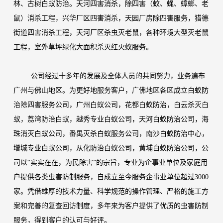
林、古树白蚁防治。天河四害消杀，除四害（蚊、蝇、蟑螂、老
鼠）消杀工程，兴华厂区四害消杀，天园厂房除四害服务，猎德
街道四害消杀工程，天河厂区杀虫灭老鼠，各种环境大型灭老鼠
工程，室外草坪绿化大面积杀灭红火蚁服务。
公司经过十多年的发展及全体人员的共同努力，业务遍布
广州与佛山地区。为更好地服务客户，广佛地区各区成立白蚁防
治除四害服务公司，广州白蚁公司，花都白蚁防治，白云杀灭白
蚁，荔湾防治白蚁，越秀专业白蚁公司，天河白蚁防治公司，海
珠消灭白蚁公司，番禺灭杀白蚁服务公司，南沙白蚁防治中心，
增城专业白蚁公司，从化防治白蚁公司，黄埔白蚁防治公司，公
司以
“实实在在，为民除害”的宗旨，专业为企事业单位及家庭用
户提供各类虫害防制服务，自成立至今服务企事业单位超过
3000
家。凭借雄厚的技术力量、科学规范的操作管理、严格的施工方
案和完善的复查回访制度，多年来为客户提供了优质的虫害防制
服务，得到客户的认可与好评。