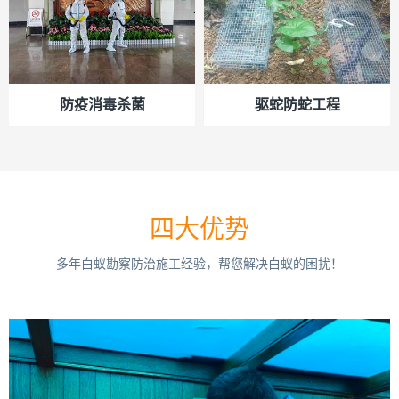
防疫消毒杀菌
驱蛇防蛇工程
四大优势
多年白蚁勘察防治施工经验，帮您解决白蚁的困扰！