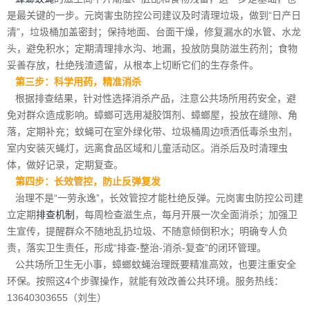
是最关键的一步。元岗害虫防控公司建议及时清理垃圾，做到“日产日
清”，垃圾桶加盖密封；保持地面、台面干燥，修复漏水的水管、水龙
头，避免积水；定期清理排水沟、地漏，投放防臭防滋生药剂；食物
妥善存放，杜绝残渣遗留，从根本上切断它们的生存条件。
第三步：科学用药，精准消杀
根据排查结果，针对性选择消杀产品，注意公共场所用药安全，避
免对群众造成影响。蟑螂可选用凝胶饵剂、蟑螂屋，投放在缝隙、角
落，定期补充；蚊蝇可在室外绿化带、垃圾桶周边喷洒低毒杀虫剂，
室内安装灭蝇灯，远离食品区域和儿童活动区。消杀后及时清理虫
体，做好记录，定期复查。
第四步：长效管控，防止反弹复发
治理不是“一劳永逸”，长效管控才能杜绝反弹。元岗害虫防控公司建
立定期
排查机制
，每周检查滋生点，每月开展一次全面消杀；加强卫
生宣传，提醒群众不随地乱扔垃圾、不随意倾倒积水；明确专人负
责，落实卫生责任，形成“排查-整治-消杀-复查”的闭环管理。
公共场所卫生无小事，蟑螂蚊蝇治理既要精准高效，也要注重安全
环保。按照这4个步骤操作，就能有效改善公共环境。服务热线：
13640303655（刘生）