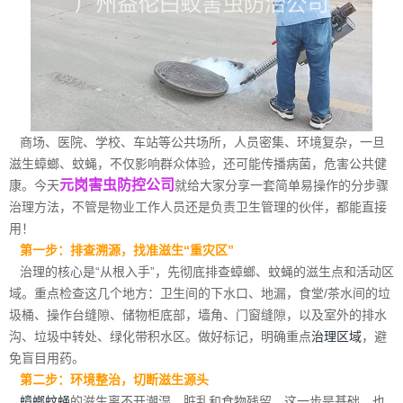
商场、医院、学校、车站等公共场所，人员密集、环境复杂，一旦
滋生蟑螂、蚊蝇，不仅影响群众体验，还可能传播病菌，危害公共健
元岗害虫防控公司
康。今天
就给大家分享一套简单易操作的分步骤
治理方法，不管是物业工作人员还是负责卫生管理的伙伴，都能直接
用！
第一步：排查溯源，找准滋生“重灾区”
治理的核心是“从根入手”，先彻底排查蟑螂、蚊蝇的滋生点和活动区
域。重点检查这几个地方：卫生间的下水口、地漏，食堂/茶水间的垃
圾桶、操作台缝隙、储物柜底部，墙角、门窗缝隙，以及室外的排水
沟、垃圾中转处、绿化带积水区。做好标记，明确重点
治理区域
，避
免盲目用药。
第二步：环境整治，切断滋生源头
蟑螂蚊蝇
的滋生离不开潮湿、脏乱和食物残留，这一步是基础，也